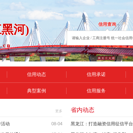
信用查询
黑河)
.cn
信用动态
信用承诺
典型案例
信用服务
省内动态
更多
08-04
传活动
黑龙江：打造融资信用征信平台