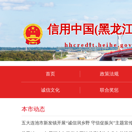
信用中国(黑龙江
hhcredit.heihe.gov
首页
政策法规
诚信文化
联合奖惩
本市动态
五大连池市新发镇开展“诚信润乡野 守信促振兴”主题宣