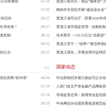
07-24
行公示的通知
黑龙江哈尔滨：锚定“服务型” 
07-03
鹤岗市兴安区开展“诚信进企业
06-17
宣传活动
黑龙江省司法厅：部署2026年
06-17
礼等你拿！
黑龙江省市场监管局：创新机制
06-11
复机制
佳木斯市：118.31亿元“信
06-03
黑龙江东宁：“信用+”激活跨境
05-27
的公示
黑龙江绥化：开展信用代证跨区
国家动态
更多
08-04
优化营商“软环境”
司法部组织开展行政处罚公示信
07-24
八部门发文严管金融产品网络营
07-14
市场监管总局：新增资金监控措
06-29
中央网信办全面部署推进规范短